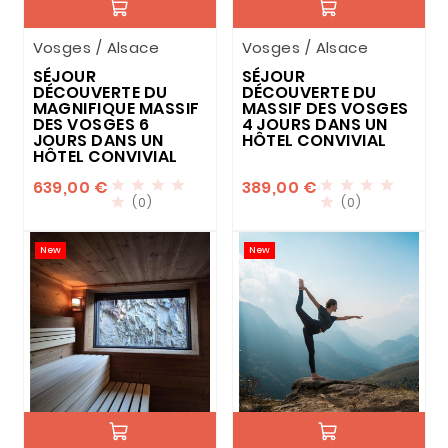
Vosges / Alsace
Vosges / Alsace
SÉJOUR
SÉJOUR
DÉCOUVERTE DU
DÉCOUVERTE DU
MAGNIFIQUE MASSIF
MASSIF DES VOSGES
DES VOSGES 6
4 JOURS DANS UN
JOURS DANS UN
HÔTEL CONVIVIAL
HÔTEL CONVIVIAL
639,00 €
389,00 €








(0)
(0)


New
New