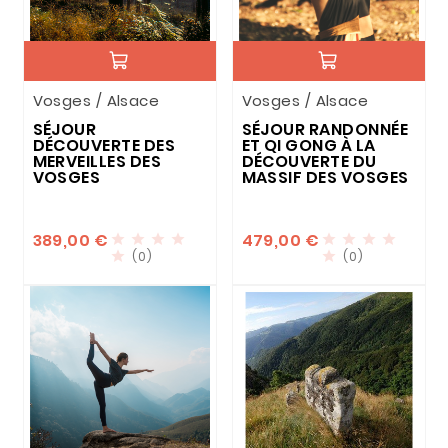
Vosges / Alsace
Vosges / Alsace
SÉJOUR
SÉJOUR RANDONNÉE
DÉCOUVERTE DES
ET QI GONG À LA
MERVEILLES DES
DÉCOUVERTE DU
VOSGES
MASSIF DES VOSGES
389,00 €
479,00 €








(0)
(0)

