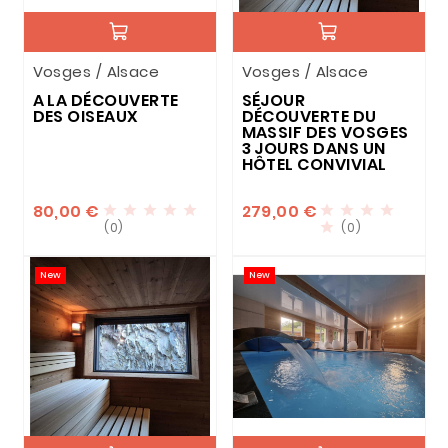
Vosges / Alsace
Vosges / Alsace
A LA DÉCOUVERTE
SÉJOUR
DES OISEAUX
DÉCOUVERTE DU
MASSIF DES VOSGES
3 JOURS DANS UN
HÔTEL CONVIVIAL
80,00 €
279,00 €









(0)
(0)

New
New