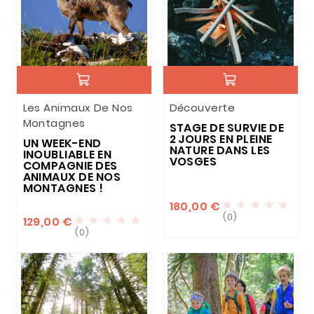
Les Animaux De Nos
Découverte
Montagnes
STAGE DE SURVIE DE
2 JOURS EN PLEINE
UN WEEK-END
NATURE DANS LES
INOUBLIABLE EN
VOSGES
COMPAGNIE DES
ANIMAUX DE NOS
MONTAGNES !
180,00 €





(0)
129,00 €





(0)