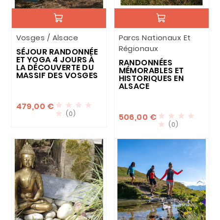
Vosges / Alsace
Parcs Nationaux Et
Régionaux
SÉJOUR RANDONNÉE
ET YOGA 4 JOURS À
RANDONNÉES
LA DÉCOUVERTE DU
MÉMORABLES ET
MASSIF DES VOSGES
HISTORIQUES EN
ALSACE
479,00 €




(0)

506,00 €




(0)
