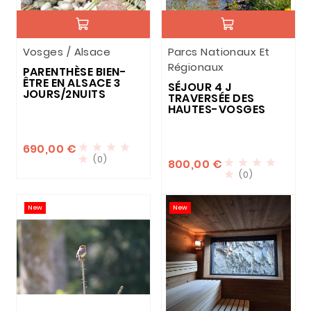
Vosges / Alsace
Parcs Nationaux Et
Régionaux
PARENTHÈSE BIEN-
ÊTRE EN ALSACE 3
SÉJOUR 4 J
JOURS/2NUITS
TRAVERSÉE DES
HAUTES-VOSGES
690,00 €




(0)

800,00 €




(0)

New
New