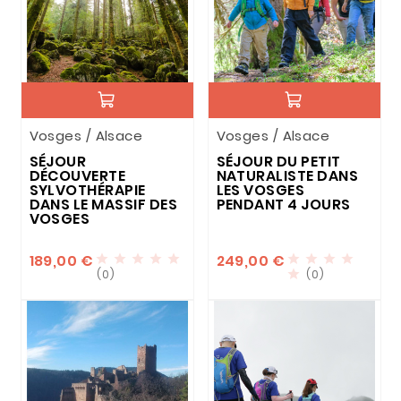
Vosges / Alsace
Vosges / Alsace
SÉJOUR
SÉJOUR DU PETIT
DÉCOUVERTE
NATURALISTE DANS
SYLVOTHÉRAPIE
LES VOSGES
DANS LE MASSIF DES
PENDANT 4 JOURS
VOSGES
189,00 €
249,00 €









(0)
(0)
