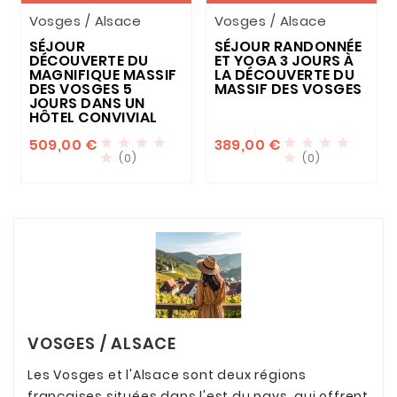
Vosges / Alsace
Vosges / Alsace
SÉJOUR
SÉJOUR RANDONNÉE
DÉCOUVERTE DU
ET YOGA 3 JOURS À
MAGNIFIQUE MASSIF
LA DÉCOUVERTE DU
DES VOSGES 5
MASSIF DES VOSGES
JOURS DANS UN
HÔTEL CONVIVIAL
509,00 €
389,00 €








(0)
(0)


VOSGES / ALSACE
Les Vosges et l'Alsace sont deux régions
françaises situées dans l'est du pays, qui offrent