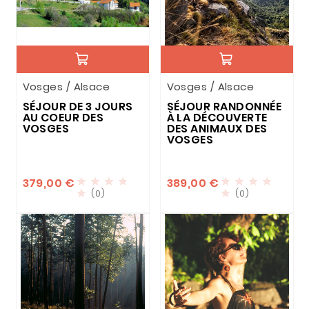
Vosges / Alsace
Vosges / Alsace
SÉJOUR DE 3 JOURS
SÉJOUR RANDONNÉE
AU COEUR DES
À LA DÉCOUVERTE
VOSGES
DES ANIMAUX DES
VOSGES
379,00 €
389,00 €








(0)
(0)

