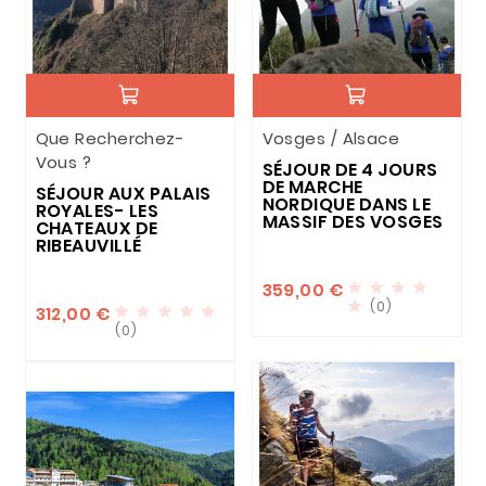
Que Recherchez-
Vosges / Alsace
Vous ?
SÉJOUR DE 4 JOURS
DE MARCHE
SÉJOUR AUX PALAIS
NORDIQUE DANS LE
ROYALES- LES
MASSIF DES VOSGES
CHATEAUX DE
RIBEAUVILLÉ
359,00 €




(0)

312,00 €





(0)