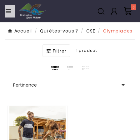
0

Accueil
Qui êtes-vous ?
CSE
Olympiades
Filtrer
1 product


Pertinence