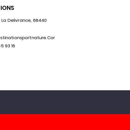
IONS
 La Delivrance, 68440
tinationsportnature.com
65 93 16