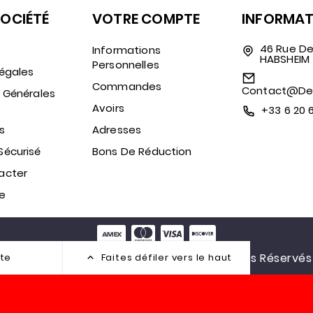
SOCIÉTÉ
VOTRE COMPTE
INFORMAT
46 Rue De
Informations
HABSHEIM
Personnelles
égales
Commandes
Contact@des
 Générales
Avoirs
+33 6 20 
s
Adresses
Sécurisé
Bons De Réduction
acter
te
© 2026 Destination Sport Nature. Tous Droits Réservés
te
Faites défiler vers le haut
