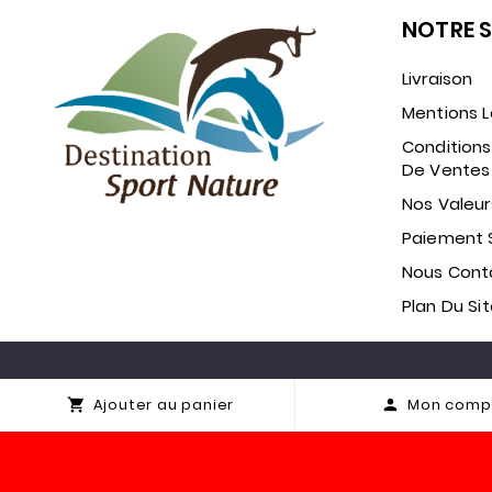
NOTRE 
Livraison
Mentions L
Conditions
De Ventes
Nos Valeur
Paiement 
Nous Cont
Plan Du Si
Ajouter au panier
Mon comp

