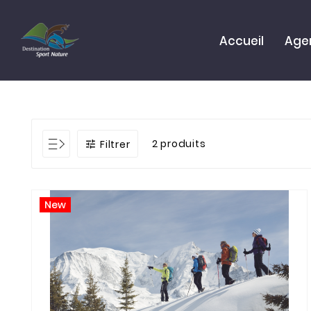
Accueil
Age
2 produits
Filtrer

New