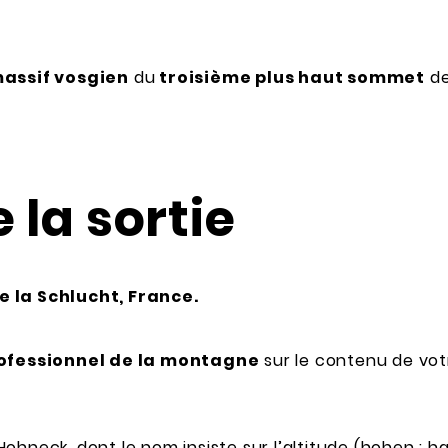
assif vosgien
du
troisième plus haut sommet
de
la sortie
e la Schlucht, France.
fessionnel de la montagne
sur le contenu de votr
ohneck, dont le nom insiste sur l’altitude (hohen : h