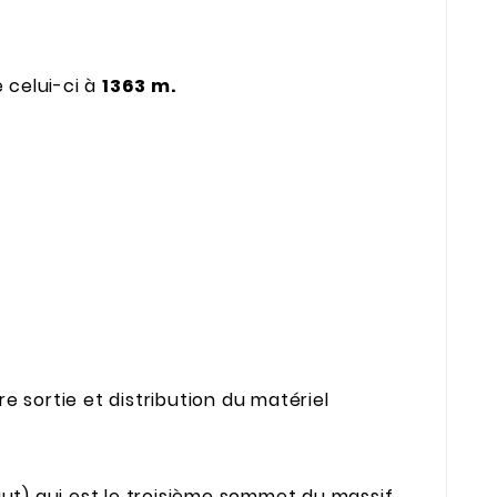
 celui-ci à
1363 m.
e sortie et distribution du matériel
aut) qui est le troisième sommet du massif