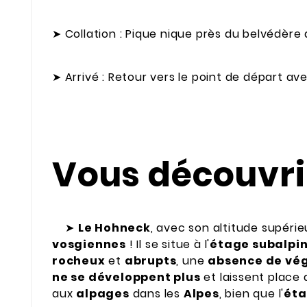
➤
Collation : Pique nique près du belvédère 
➤
Arrivé : Retour vers le point de départ a
Vous découvri
➤
Le Hohneck
, avec son altitude supérie
vosgiennes
! Il se situe à l'
étage subalpi
rocheux
et
abrupts
, une
absence de vé
ne se développent plus
et laissent place
aux
alpages
dans les
Alpes
, bien que l'
éta