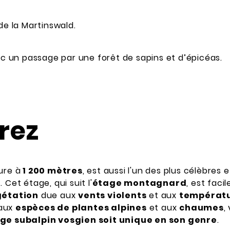
de la Martinswald.
vec un passage par une forêt de sapins et d’épicéas.
rez
ure à
1 200 mètres
, est aussi l'un des plus célèbres 
n
. Cet étage, qui suit l'
étage montagnard
, est fac
gétation
due aux
vents violents
et aux
températu
 aux
espèces de plantes alpines
et aux
chaumes
,
ge subalpin vosgien soit unique en son genre
.