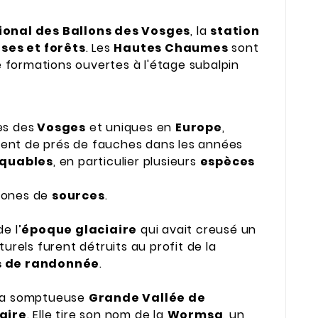
ional des Ballons des Vosges
, la
station
ses et forêts
. Les
Hautes Chaumes
sont
e formations ouvertes à l'étage subalpin
es des
Vosges
et uniques en
Europe
,
ent de prés de fauches dans les années
rquables
, en particulier plusieurs
espèces
zones de
sources
.
e l’
époque glaciaire
qui avait creusé un
turels furent détruits au profit de la
s de randonnée
.
la somptueuse
Grande Vallée de
aire
. Elle tire son nom de la
Wormsa
, un