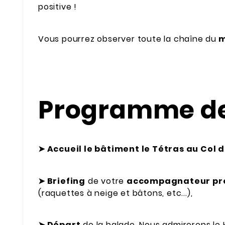
positive !
Vous pourrez observer toute la chaîne du
m
Programme de 
➤
Accueil le bâtiment le Tétras au Col d
➤
Briefing
de votre
accompagnateur pro
(raquettes à neige et bâtons, etc...),
➤
Départ
de la balade. Nous admirerons le H