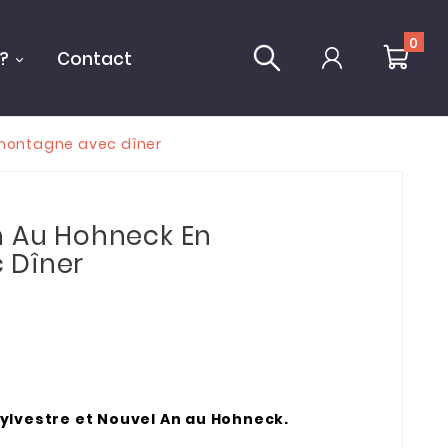
0
?
Contact
 montagne avec dîner
n Au Hohneck En
 Dîner
-Sylvestre et Nouvel An au Hohneck.