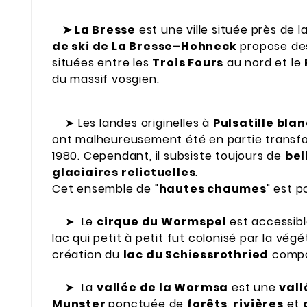
➤
La Bresse
est une ville située près de 
de ski de La Bresse–Hohneck
propose des
situées entre les
Trois Fours
au nord et le
du massif vosgien.
➤
Les landes originelles à
Pulsatille bla
ont malheureusement été en partie transfo
1980. Cependant, il subsiste toujours de
bel
glaciaires relictuelles
.
Cet ensemble de "
hautes chaumes
" est 
➤
Le
cirque du Wormspel
est accessibl
lac qui petit à petit fut colonisé par la vég
création du
lac du Schiessrothried
compo
➤
La
vallée de la Wormsa
est une
vall
Munster
ponctuée de
forêts
,
rivières
et