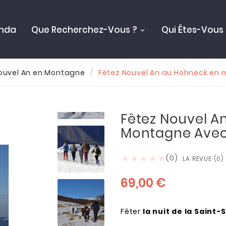
nda
Que Recherchez-Vous ?
Qui Êtes-Vous 
Nouvel An en Montagne
Fêtez Nouvel An au Hohneck en
Fêtez Nouvel A
Montagne Avec
(0)
LA REVUE (0)





69,00 €
Fêter
la nuit de la Saint