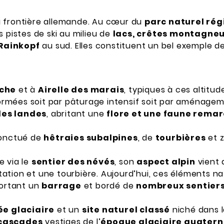
la frontière allemande. Au cœur du
parc naturel rég
 pistes de ski au milieu de
lacs, crêtes montagneu
Rainkopf
au sud. Elles constituent un bel exemple d
nche
et à
Airelle des marais
, typiques à ces altitud
rmées soit par pâturage intensif soit par aménagem
les landes
, abritant une
flore et une faune rema
ponctué de
hêtraies subalpines
, de
tourbières
et 
e via le
sentier des névés
, son
aspect alpin
vient d
étation et une tourbière. Aujourd’hui, ces éléments na
rtant un
barrage
et bordé de
nombreux sentier
ée glaciaire
et un
site naturel classé
niché dans 
cascades
vestiges de l’
époque glaciaire quatern