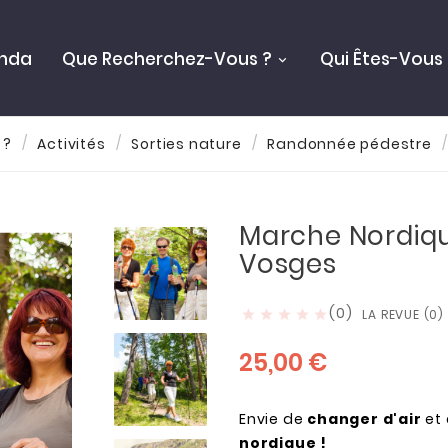
nda
Que Recherchez-Vous ?
Qui Êtes-Vous 
 ?
Activités
Sorties nature
Randonnée pédestre
Marche Nordiq
Vosges
(0)
LA REVUE (0)





25,00 €
Envie de
changer d'air
et 
nordique !