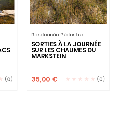
Randonnée Pédestre
A La D
Des Gl
SORTIES À LA JOURNÉE
ACS
SUR LES CHAUMES DU
DÉCO
MARKSTEIN
JOYA
EN A
35,00 €
(0)
(0)






35,0