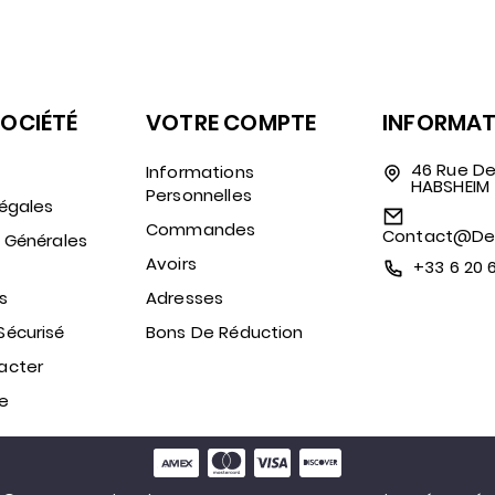
SOCIÉTÉ
VOTRE COMPTE
INFORMAT
46 Rue De
Informations
HABSHEIM
Personnelles
égales
Commandes
Contact@des
 Générales
Avoirs
+33 6 20 
s
Adresses
Sécurisé
Bons De Réduction
acter
te