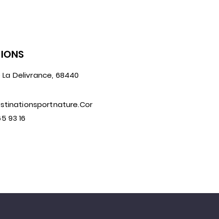
IONS
 La Delivrance, 68440
tinationsportnature.com
65 93 16