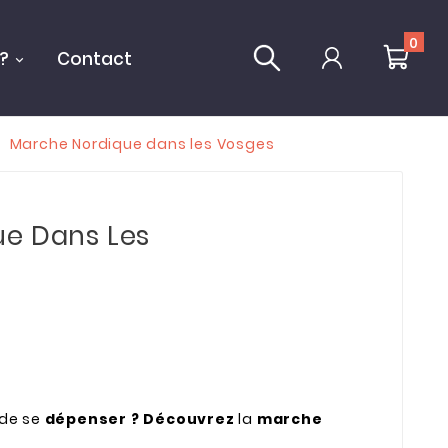
0
?
Contact
Marche Nordique dans les Vosges
ue Dans Les
de se
dépenser ?
Découvrez
la
marche